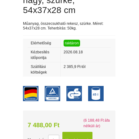
nagy, szürke,
54x37x28 cm
Műanyag, összecsukható rekesz, szürke. Méret:
54x37x28 cm. Teherbírás: 50kg.
Elérhetőség
raktáron
Kézbesítés
2026.08.18
időpontja
Szállítási
2 385,9 Ft-tól
költségek
45 l
(6 188,48 Ft áfa
7 488,00 Ft
nélküli ár)