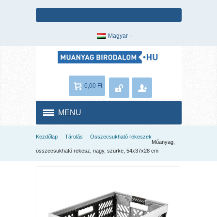
Magyar
0,00 Ft
MENU
Kezdőlap
Tárolás
Összecsukható rekeszek
Műanyag,
összecsukható rekesz, nagy, szürke, 54x37x28 cm