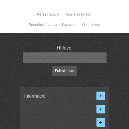
Kereső szavak
Részletes kereső
Rendelés állapota
Kapcsolat
Oldaltérkép
Hírlevél
Feliratkozás
Információ