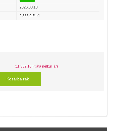
2026.08.18
2 385,9 Ft-tól
(11 332,16 Ft áfa nélküli ár)
Kosárba rak