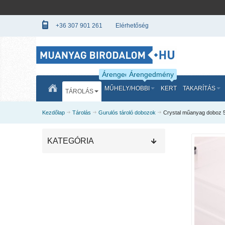
+36 307 901 261
Elérhetőség
Árengedmény
Árengedmény
MŰHELY/HOBBI
KERT
TAKARÍTÁS
TÁROLÁS
Kezdőlap
Tárolás
Gurulós tároló dobozok
Crystal műanyag doboz 5
KATEGÓRIA