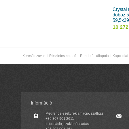
Crystal
doboz 52
59,5x39
10 272
Kereső szavak
Részletes kereső
Rendelés állapota
Kapcsolat
Információ
Megrendelések, reklamáció, szállítás:
+36 307 901 2611
Információ, szaktanácsadás:
+36 307 901 261