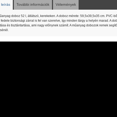
leírás
További információk
Vélemények
űanyag doboz 52 l, átlátszó, kerekeken. A doboz mérete: 59,5x39,5x35 cm. PVC-b
, fedele biztonsági zárral is fel van szerelve, így minden tárgy a helyén marad. A dob
tása és tisztántartása, ami nagy előnynek számít. A műanyag dobozok remek segí
ésénél.