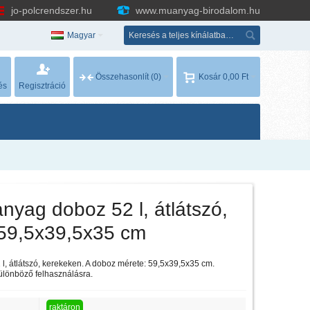
jo-polcrendszer.hu
www.muanyag-birodalom.hu
Magyar
Összehasonlít
(0)
Kosár
0,00 Ft
és
Regisztráció
nyag doboz 52 l, átlátszó,
59,5x39,5x35 cm
l, átlátszó, kerekeken. A doboz mérete: 59,5x39,5x35 cm.
különböző felhasználásra.
raktáron