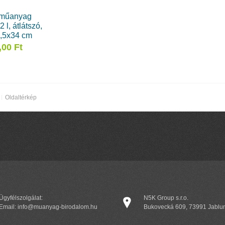
 műanyag
 l, átlátszó,
,5x34 cm
,00 Ft
Oldaltérkép
Ügyfélszolgálat:
N5K Group s.r.o.
Email: info@muanyag-birodalom.hu
Bukovecká 609, 73991 Jablu