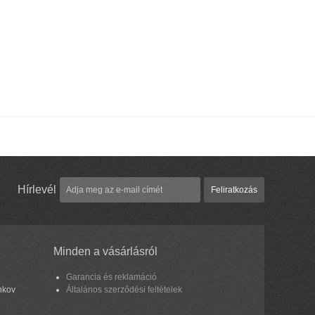
Hírlevél
Feliratkozás
Minden a vásárlásról
Garancia és reklamáció
nkov
Általános szerződési feltételek