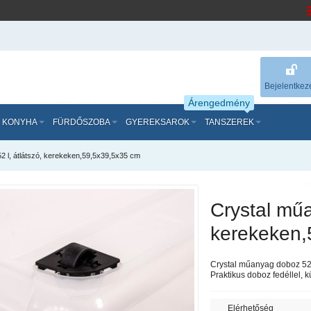
Bejelentkez
Árengedmény
KONYHA
FÜRDŐSZOBA
GYEREKSAROK
TANSZEREK
2 l, átlátszó, kerekeken,59,5x39,5x35 cm
Crystal műa
kerekeken,
Crystal műanyag doboz 52 
Praktikus doboz fedéllel, 
Elérhetőség