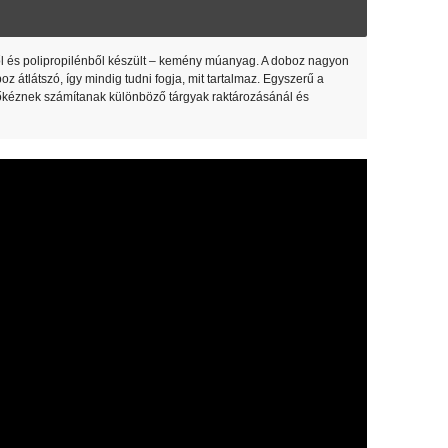
ől és polipropilénből készült – kemény múanyag. A doboz nagyon
oz átlátszó, így mindig tudni fogja, mit tartalmaz. Egyszerű a
tőkéznek számítanak különböző tárgyak raktározásánál és