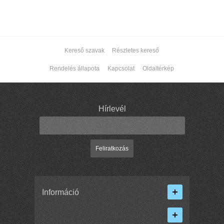
Kereső szavak
Részletes kereső
Rendelés állapota
Kapcsolat
Oldaltérkép
Hírlevél
Feliratkozás
Információ