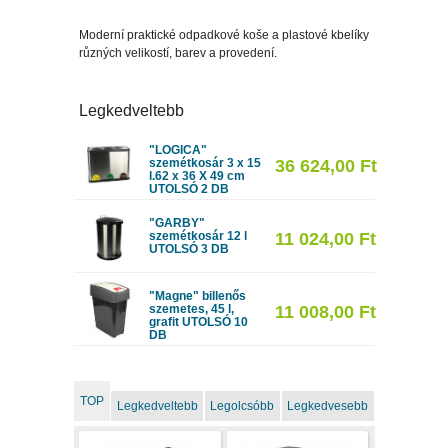
Moderní praktické odpadkové koše a plastové kbelíky
různých velikostí, barev a provedení.
Legkedveltebb
"LOGICA"
szemétkosár 3 x 15
36 624,00 Ft
l.62 x 36 X 49 cm
UTOLSÓ 2 DB
"GARBY"
szemétkosár 12 l
11 024,00 Ft
UTOLSÓ 3 DB
"Magne" billenős
szemetes, 45 l,
11 008,00 Ft
grafit UTOLSÓ 10
DB
TOP
Legkedveltebb
Legolcsóbb
Legkedvesebb