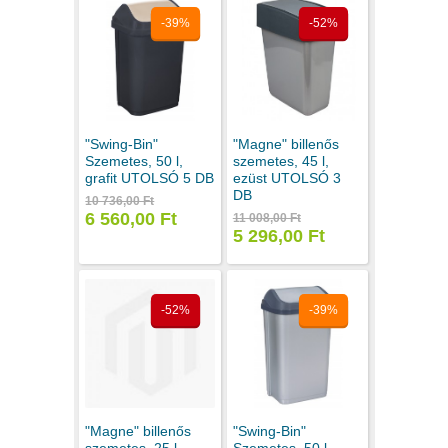
-39%
-52%
"Swing-Bin"
"Magne" billenős
Szemetes, 50 l,
szemetes, 45 l,
grafit UTOLSÓ 5 DB
ezüst UTOLSÓ 3
DB
10 736,00 Ft
6 560,00 Ft
11 008,00 Ft
5 296,00 Ft
-52%
-39%
"Magne" billenős
"Swing-Bin"