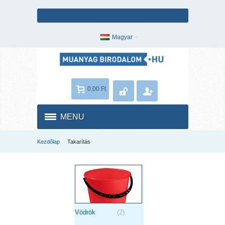
Magyar
0,00 Ft
MENU
2
produkty
Kezdőlap
Takarítás
2
produkty
Vödrök
(2)