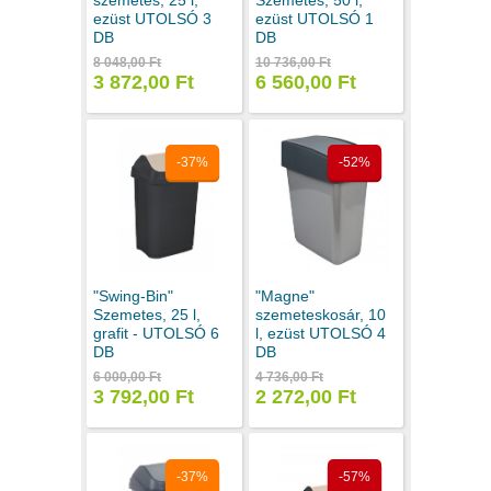
szemetes, 25 l,
Szemetes, 50 l,
ezüst UTOLSÓ 3
ezüst UTOLSÓ 1
DB
DB
8 048,00 Ft
10 736,00 Ft
3 872,00 Ft
6 560,00 Ft
-37%
-52%
"Swing-Bin"
"Magne"
Szemetes, 25 l,
szemeteskosár, 10
grafit - UTOLSÓ 6
l, ezüst UTOLSÓ 4
DB
DB
6 000,00 Ft
4 736,00 Ft
3 792,00 Ft
2 272,00 Ft
-37%
-57%