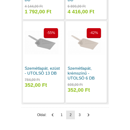
4 144,00 Ft
6 800,00 Ft
1 792,00 Ft
4 416,00 Ft
-55%
-42%
Szemétlapát, ezüst
Szemétlapát,
- UTOLSÓ 13 DB
krémszínű -
UTOLSÓ 6 DB
784,00 Ft
352,00 Ft
608,00 Ft
352,00 Ft
Oldal:
1
2
3