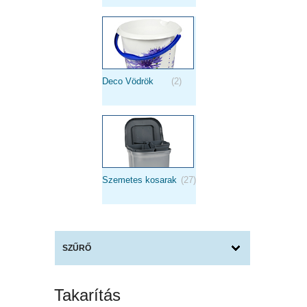
27
produktov
Deco Vödrök
(2)
Szemetes kosarak
(27)
SZŰRŐ
Takarítás