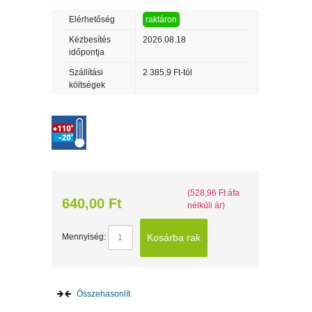
Elérhetőség
raktáron
Kézbesítés
2026.08.18
időpontja
Szállítási
2 385,9 Ft-tól
költségek
(528,96 Ft áfa
640,00 Ft
nélküli ár)
Kosárba rak
Mennyiség:
Összehasonlít