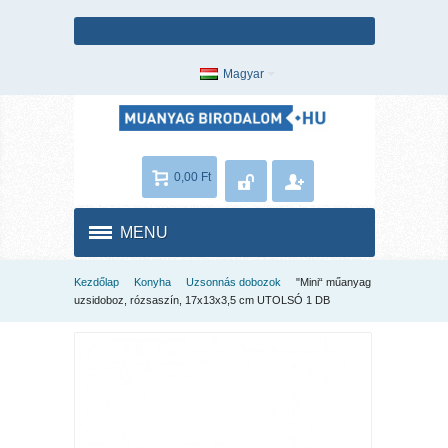
Magyar
0,00 Ft
MENU
Kezdőlap
Konyha
Uzsonnás dobozok
"Mini“ műanyag
uzsidoboz, rózsaszín, 17x13x3,5 cm UTOLSÓ 1 DB