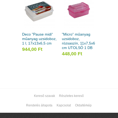
Deco "Pause midi“
"Micro“ műanyag
műanyag uzsidoboz,
uzsidoboz,
1 l, 17x13x6,5 cm
rózsaszín, 11x7,5x6
cm UTOLSÓ 1 DB
944,00 Ft
448,00 Ft
Kereső szavak
Részletes kereső
Rendelés állapota
Kapcsolat
Oldaltérkép