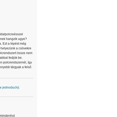
oldalpolcreésszel
rűnek hangzik ugye?
a. Ezt a lépést még
t helyezünk a csövekre
polcrendszert össze nem
abbal fedjük be.
n polcrendszernél, így
önnyebb tárgyak a felső
ce jednoduchý.
 mindenhol