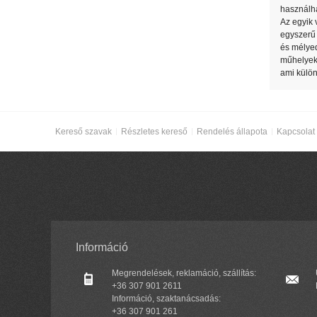
használha
Az egyik 
egyszerű 
és mélyed
műhelyek
ami külön
Kereső szavak
Részletes kereső
Rendelés állapota
Kapcsolat
Információ
Megrendelések, reklamáció, szállítás:
+36 307 901 2611
Információ, szaktanácsadás:
+36 307 901 261