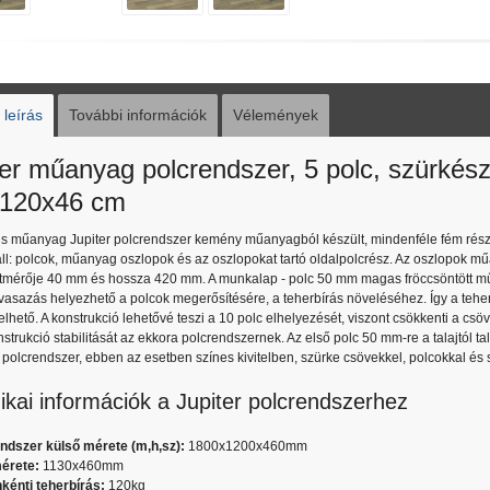
leírás
További információk
Vélemények
ter műanyag polcrendszer, 5 polc, szürkész
120x46 cm
us műanyag Jupiter polcrendszer kemény műanyagból készült, mindenféle fém rész 
ll: polcok, műanyag oszlopok és az oszlopokat tartó oldalpolcrész. Az oszlopok m
átmérője 40 mm és hossza 420 mm. A munkalap - polc 50 mm magas fröccsöntött m
asazás helyezhető a polcok megerősítésére, a teherbírás növeléséhez. Így a tehe
elhető. A konstrukció lehetővé teszi a 10 polc elhelyezését, viszont csökkenti a csö
strukció stabilitását az ekkora polcrendszernek. Az első polc 50 mm-re a talajtól tal
olcrendszer, ebben az esetben színes kivitelben, szürke csövekkel, polcokkal és s
ikai információk a Jupiter polcrendszerhez
ndszer külső mérete (m,h,sz):
1800x1200x460mm
érete:
1130x460mm
kénti teherbírás:
120kg