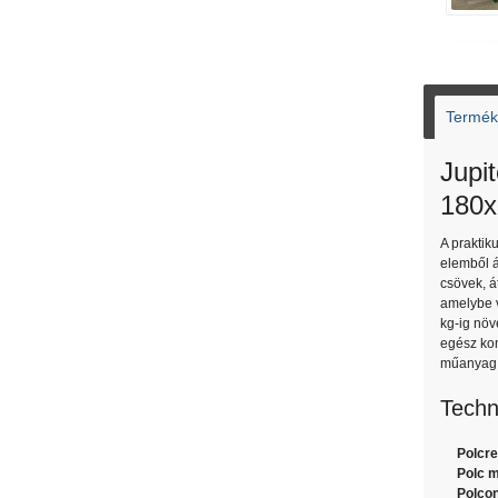
Termék 
Jupi
180x
A praktik
elemből á
csövek, 
amelybe v
kg-ig növ
egész kon
műanyag p
Techn
Polcre
Polc m
Polcon