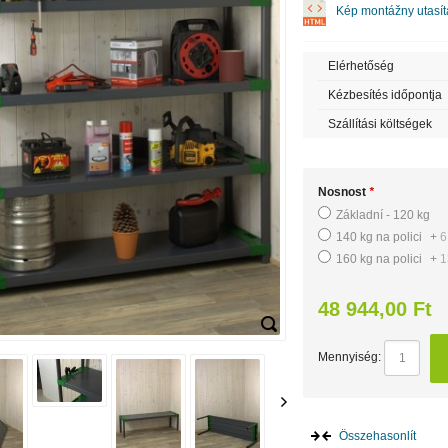
Kép montážny utasít
Elérhetőség
Kézbesítés időpontja
Szállítási költségek
Nosnost
*
Základní - 120 kg
140 kg na polici
+
6
160 kg na polici
+
1
48 944,00 Ft
Mennyiség:
Összehasonlít