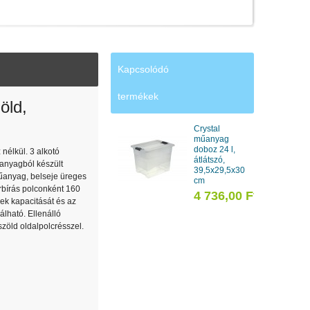
Kapcsolódó
termékek
öld,
Crystal
műanyag
doboz 24 l,
nélkül. 3 alkotó
átlátszó,
űanyagból készült
39,5x29,5x30
űanyag, belseje üreges
cm
rbírás polconként 160
4 736,00 Ft
vek kapacitását és az
álható. Ellenálló
zöld oldalpolcrésszel.