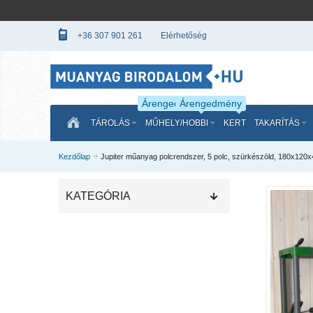
+36 307 901 261
Elérhetőség
Árengedmény
Árengedmény
TÁROLÁS
MŰHELY/HOBBI
KERT
TAKARÍTÁS
Kezdőlap
Jupiter műanyag polcrendszer, 5 polc, szürkészöld, 180x120
KATEGÓRIA