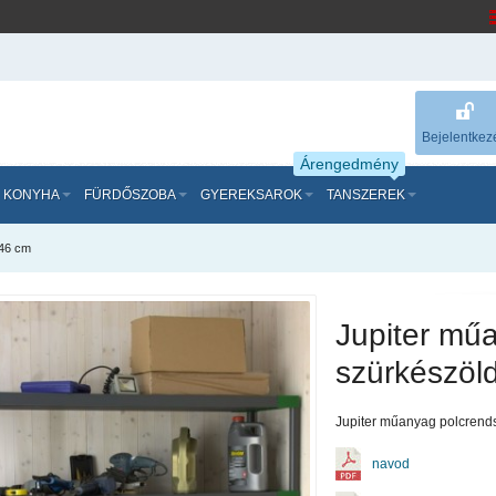
Bejelentkez
Árengedmény
KONYHA
FÜRDŐSZOBA
GYEREKSAROK
TANSZEREK
x46 cm
Jupiter műa
szürkészöl
Jupiter műanyag polcrends
navod