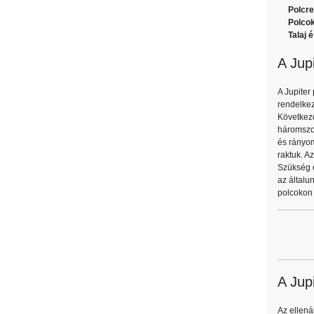
Polcre
Polcok
Talaj 
A Jup
A Jupiter
rendelkez
Következő
háromszor
és rányom
raktuk. A
Szükség e
az általu
polcokon 
A Jup
Az ellen