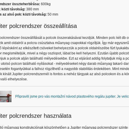
ndszer összteherbírása:
600kg
 közti távolság:
380 mm
és az alsó polc közti távolság:
50 mm
iter polcrendszer összeállítása
 polcrendszer összeállítását a polcok összerakásával kezdjük. Minden polc két db 
ik amit oldalról a polcra csúsztatva műanyag csapokkal rögzítjük. Így már egysze
 lépésként az elkészített csöveket behelyezzük a polcok oldalrészébe fúrt lyukakb
 megismételjük, mivel a négy oszlopot, lábat be kell helyezni. Ezután újabb polco
juk a polcok alján található mélyedésekbe. Ezt az eljárást addig folytatjuk míg a 
z utolsó polcon található nyílásokat - mélyedéseket négy darab műanyag takaró dar
setén fogantyúkkal a falhoz rögzíthető a nagyobb stabilitás érdekében. Mint minde
nk kínált Jupiter polcrendszernél is fontos a nehéz tárgyak az alsó polcokon és a k
való elhelyezése.
Připravili jsme pro vás montažní návod plastového regálu jupiter. Je veli
iter polcrendszer használata
álló műanyag konstrukciónak köszönhetően a Jupiter műanyag polcrendszer szinte