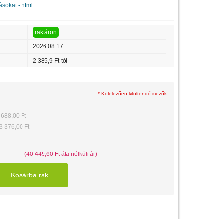
ásokat - html
raktáron
2026.08.17
2 385,9 Ft-tól
* Kötelezően kitöltendő mezők
 688,00 Ft
3 376,00 Ft
(40 449,60 Ft áfa nélküli ár)
Kosárba rak