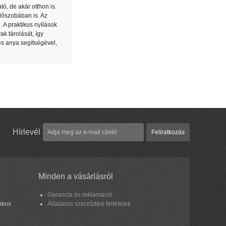
ó, de akár otthon is.
dőszobában is. Az
 A praktikus nyílások
k tárolását, így
s anya segítségével,
Hírlevél
Feliratkozás
Minden a vásárlásról
Garancia és reklamáció
nkov
Általános szerződési feltételek