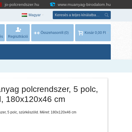
jo-polcrendszer.hu
www.muanyag-birodalom.hu
Magyar
Összehasonlít
(0)
Kosár
0,00 Ft
és
Regisztráció
nyag polcrendszer, 5 polc,
d, 180x120x46 cm
zer, 5 polc, szürkészöld. Méret: 180x120x46 cm