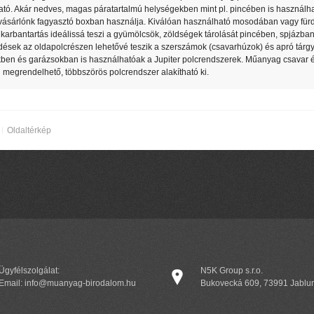
tó. Akár nedves, magas páratartalmú helységekben mint pl. pincében is használhat
vásárlónk fagyasztó boxban használja. Kiválóan használható mosodában vagy für
karbantartás ideálissá teszi a gyümölcsök, zöldségek tárolását pincében, spjázban.
ések az oldapolcrészen lehetővé teszik a szerszámok (csavarhúzok) és apró tárgya
ben és garázsokban is használhatóak a Jupiter polcrendszerek. Műanyag csavar é
 megrendelhető, többszörös polcrendszer alakítható ki.
Oldaltérkép
Ügyfélszolgálat:
N5K Group s.r.o.
Email: info@muanyag-birodalom.hu
Bukovecká 609, 73991 Jablu